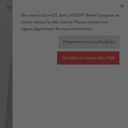
Ir para o Conteúdo
You seem to be in US. Sorry, MODYF doesn’t propose an
WÜRTH MODYF
online service for this country.
Please
contact our
export department
for more information.
Permanecer no site Modyf.pt
Ver todos os nossos sítios Web