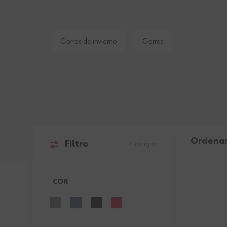
Gorros de invierno
Gorras
Ordenar
Filtro
4
artigos
Skip to product list
COR
FILTER