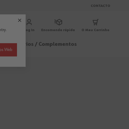
CONTACTO
try.
Log In
Encomenda rápida
O Meu Carrinho
ica
Acessórios / Complementos
ios Web