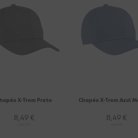
hapéu X-Trem Preto
Chapéu X-Trem Azul M
8,49 €
8,49 €
com IVA
com IVA