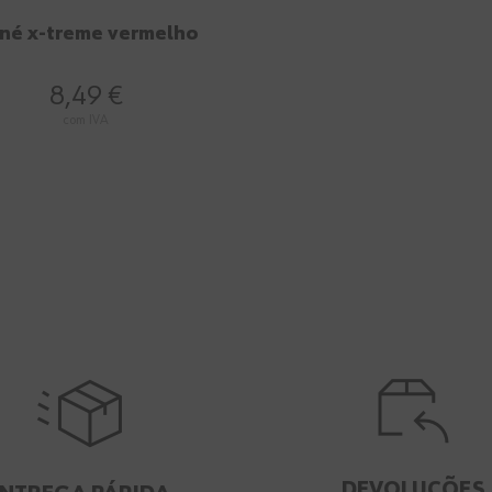
né x-treme vermelho
8,49 €
com IVA
DEVOLUÇÕES