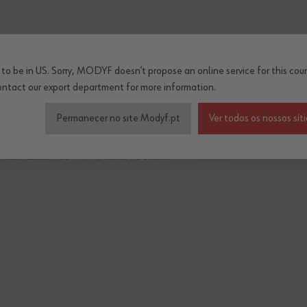
...
to be in US. Sorry, MODYF doesn’t propose an online service for this coun
ontact our export department
for more information.
çado de segurança
Roupa de trabalho inverno/térm
Permanecer no site Modyf.pt
Ver todos os nossos sít
 / COMPLEMENTOS
GORRAS Y GORROS
GORROS