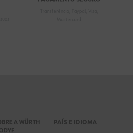
Transferência, Paypal, Visa,
 suas
Mastercard
OBRE A WÜRTH
PAÍS E IDIOMA
ODYF