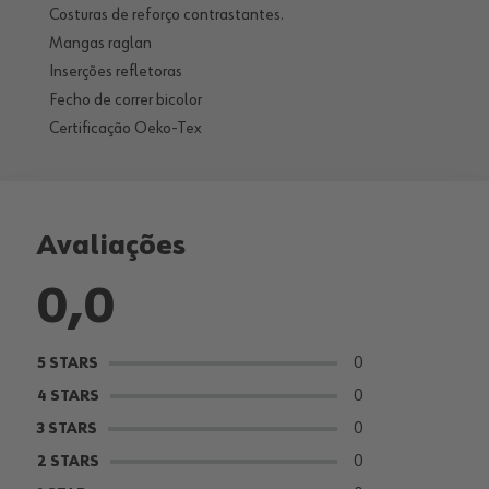
Costuras de reforço contrastantes.
Mangas raglan
Inserções refletoras
Fecho de correr bicolor
Certificação Oeko-Tex
Avaliações
0,0
0
5 STARS
0
4 STARS
0
3 STARS
0
2 STARS