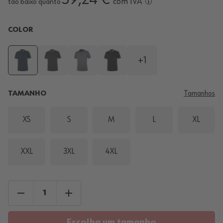
com IVA
tão baixo quanto
COLOR
+1
TAMANHO
Tamanhos
XS
S
M
L
XL
XXL
3XL
4XL
Escolha um tamanho