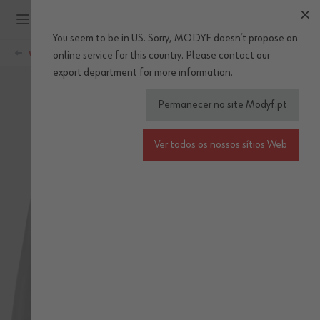
Ir para o Conteúdo
You seem to be in US. Sorry, MODYF doesn’t propose an
WÜRTH MODYF
online service for this country.
Please
contact our
export department
for more information.
Permanecer no site Modyf.pt
Ver todos os nossos sítios Web