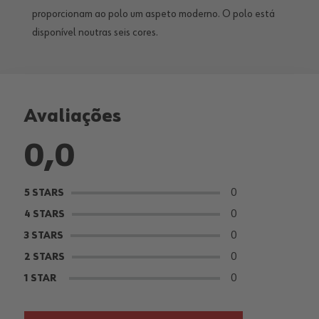
proporcionam ao polo um aspeto moderno. O polo está
disponível noutras seis cores.
Avaliações
0,0
0
5 STARS
0
4 STARS
0
3 STARS
0
2 STARS
0
1 STAR