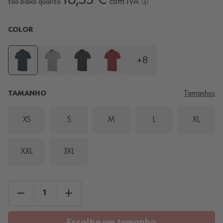
com IVA
tão baixo quanto
COLOR
+8
TAMANHO
Tamanhos
XS
S
M
L
XL
XXL
3XL
Escolha um tamanho