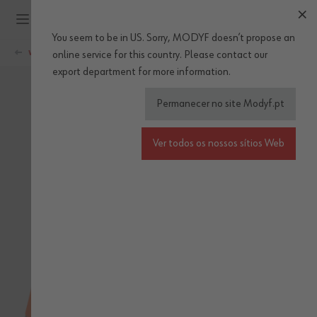
Ir para o Conteúdo
You seem to be in US. Sorry, MODYF doesn’t propose an
WÜRTH MODYF
online service for this country.
Please
contact our
export department
for more information.
Permanecer no site Modyf.pt
Ver todos os nossos sítios Web