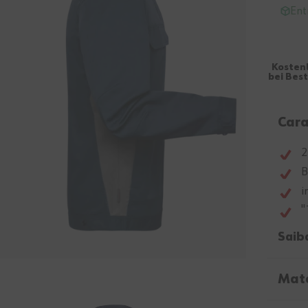
Ent
Kosten
bei Bes
Cara
2
B
i
"
Saib
Mate