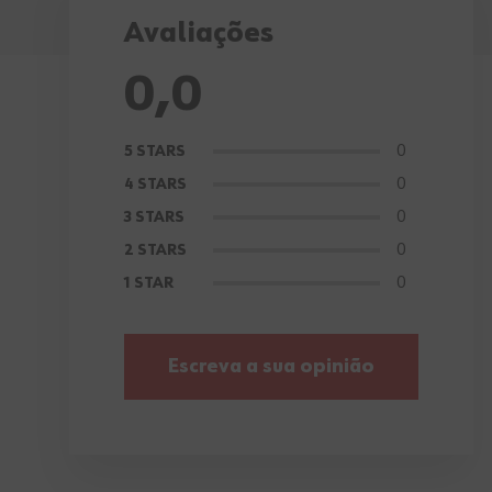
Avaliações
0,0
0
5 STARS
0
4 STARS
0
3 STARS
0
2 STARS
0
1 STAR
Escreva a sua opinião