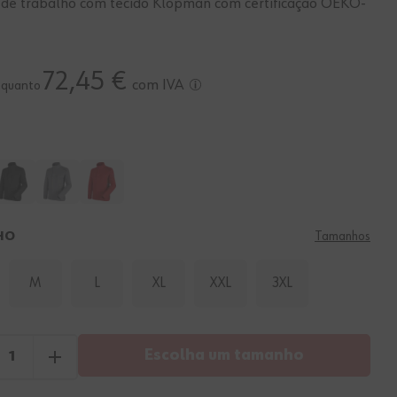
 de trabalho com tecido Klopman com certificação OEKO-
72,45 €
com IVA
o quanto
HO
Tamanhos
M
L
XL
XXL
3XL
Escolha um tamanho