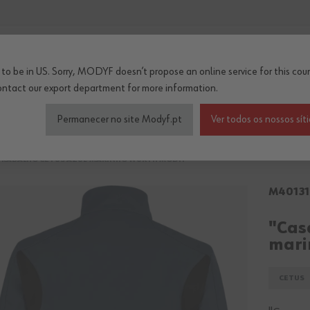
...
to be in US. Sorry, MODYF doesn’t propose an online service for this coun
ontact our export department
for more information.
çado de segurança
Roupa de trabalho inverno/térm
Permanecer no site Modyf.pt
Ver todos os nossos sít
TRABALHO CETUS AZUL-MARINHO WÜRTH MODYF"
M40131
"Cas
mari
CETUS