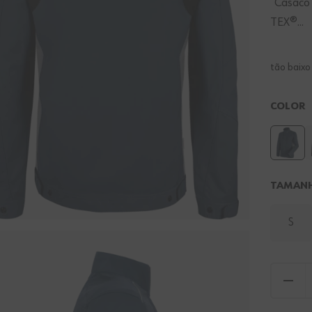
"Casaco
TEX®...
tão baix
COLOR
TAMAN
S