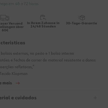
rega em 48 a 72 horas
In Ihrem Zuhause in
30-Tage-Garantie
loser Versand
24/48 Stunden
tellungen über
60€
cteristicas
 bolsos externos, no peito e 1 bolso interno
otões e fechos de correr de material resistente a danos
nserções refletoras,"
Tecido Klopman
a mais
rial e cuidados