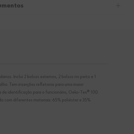
umentos
os. Inclui 2 bolsos externos, 2 bolsos no peito e 1
alho. Tem inserções refletoras para uma maior
eta de identificação para o funcionário, Oeko-Tex® 100.
do com diferentes materiais: 65% poliéster e 35%