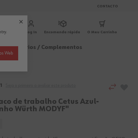
CONTACTO
try.
Log In
Encomenda rápida
O Meu Carrinho
ica
Acessórios / Complementos
ios Web
1
Seja o primeiro a avaliar este produto
aco de trabalho Cetus Azul-
nho Würth MODYF"