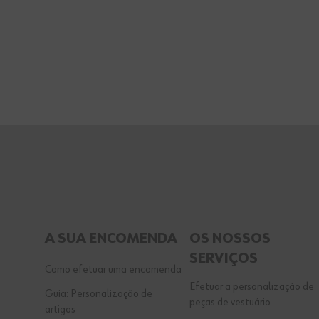
A SUA ENCOMENDA
OS NOSSOS
SERVIÇOS
Como efetuar uma encomenda
Efetuar a personalização de
Guia: Personalização de
peças de vestuário
artigos