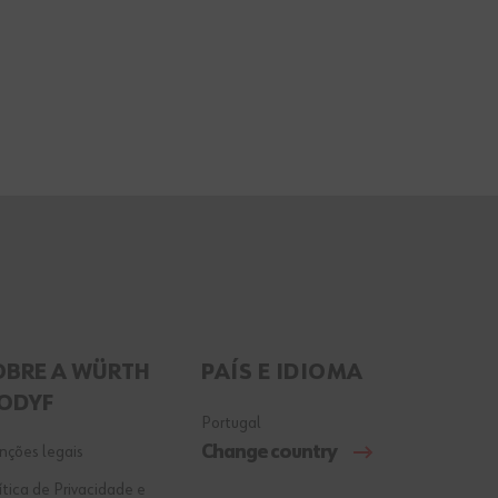
OBRE A WÜRTH
PAÍS E IDIOMA
ODYF
Portugal
Change country
ções legais
ítica de Privacidade e