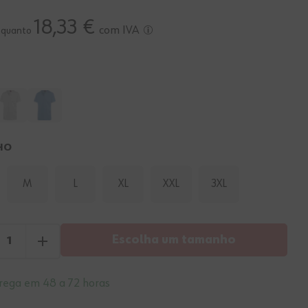
18,33 €
com IVA
o quanto
HO
M
L
XL
XXL
3XL
Escolha um tamanho
rega em 48 a 72 horas