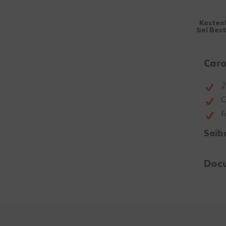
Kosten
bei Bes
Cara
2
C
F
Saib
Doc