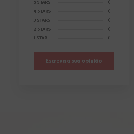
0
5 STARS
0
4 STARS
0
3 STARS
0
2 STARS
0
1 STAR
Escreva a sua opinião