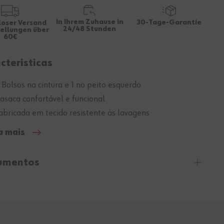
In Ihrem Zuhause in
30-Tage-Garantie
loser Versand
24/48 Stunden
tellungen über
60€
cteristicas
 Bolsos na cintura e 1 no peito esquerdo
asaca confortável e funcional
abricada em tecido resistente às lavagens
a mais
umentos