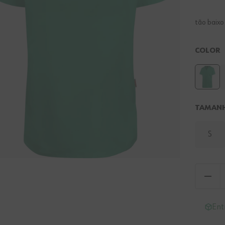
tão baix
COLOR
TAMAN
S
Ent