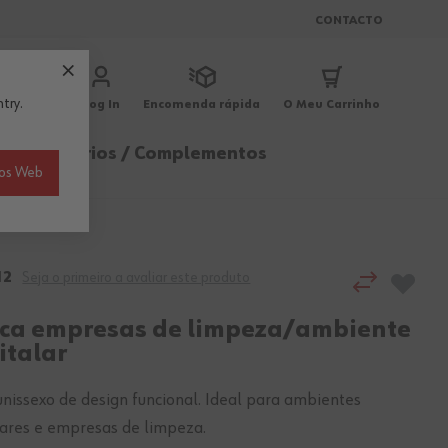
CONTACTO
try.
Log In
Encomenda rápida
O Meu Carrinho
ica
Acessórios / Complementos
ios Web
12
Seja o primeiro a avaliar este produto
ca empresas de limpeza/ambiente
italar
nissexo de design funcional. Ideal para ambientes
lares e empresas de limpeza.