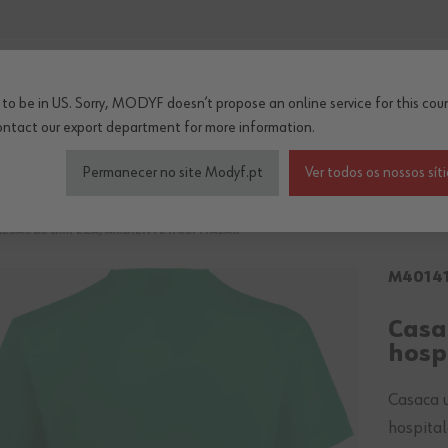
...
to be in US. Sorry, MODYF doesn’t propose an online service for this coun
ontact our export department
for more information.
çado de segurança
Roupa de trabalho inverno/térm
Permanecer no site Modyf.pt
Ver todos os nossos sít
ESAS DE LIMPEZA/AMBIENTE HOSPITALAR
M4014
Casa
hosp
Casaca u
hospita