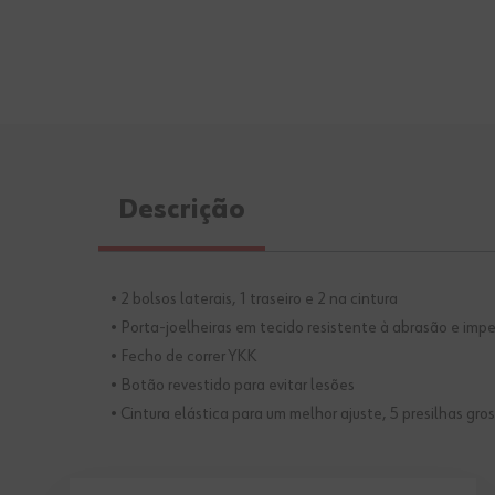
Descrição
• 2 bolsos laterais, 1 traseiro e 2 na cintura
• Porta-joelheiras em tecido resistente à abrasão e imp
• Fecho de correr YKK
• Botão revestido para evitar lesões
• Cintura elástica para um melhor ajuste, 5 presilhas gro