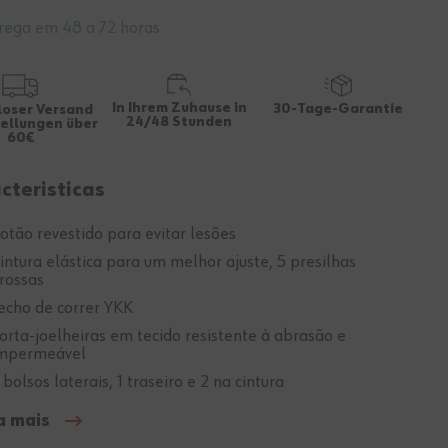
rega em 48 a 72 horas
In Ihrem Zuhause in
30-Tage-Garantie
loser Versand
24/48 Stunden
tellungen über
60€
cteristicas
otão revestido para evitar lesões
intura elástica para um melhor ajuste, 5 presilhas
rossas
echo de correr YKK
orta-joelheiras em tecido resistente à abrasão e
mpermeável
 bolsos laterais, 1 traseiro e 2 na cintura
a mais