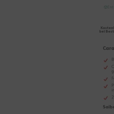
Ent
Kosten
bei Bes
Cara
B
C
g
F
P
i
2
Saib