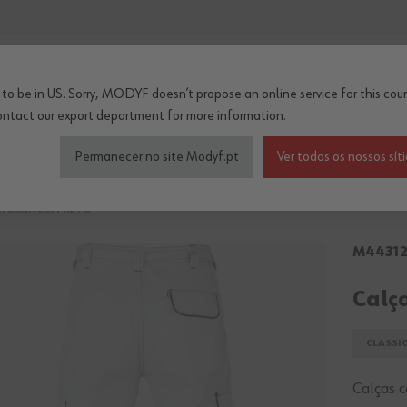
...
to be in US. Sorry, MODYF doesn’t propose an online service for this coun
ontact our export department
for more information.
çado de segurança
Roupa de trabalho inverno/térm
Permanecer no site Modyf.pt
Ver todos os nossos sít
BI BRANCO/PRETO
M4431
Calç
CLASSI
Calças c