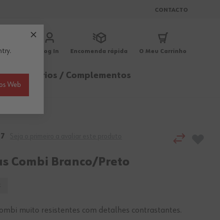
CONTACTO
try.
Log In
Encomenda rápida
O Meu Carrinho
ica
Acessórios / Complementos
ios Web
27
Seja o primeiro a avaliar este produto
as Combi Branco/Preto
C
ombi muito resistentes com detalhes contrastantes.