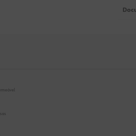
Doc
ermeável
ssas