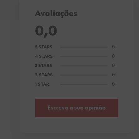
Avaliações
0,0
0
5 STARS
0
4 STARS
0
3 STARS
0
2 STARS
0
1 STAR
Escreva a sua opinião