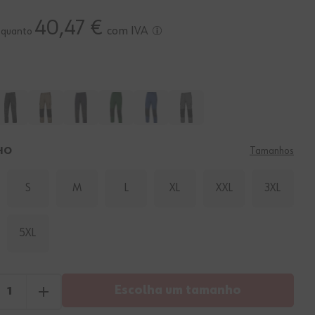
40,47 €
com IVA
o quanto
HO
Tamanhos
S
M
L
XL
XXL
3XL
5XL
Escolha um tamanho