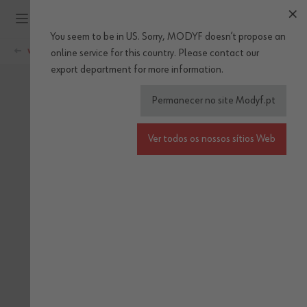
Ir para o Conteúdo
You seem to be in US. Sorry, MODYF doesn’t propose an
WÜRTH MODYF
online service for this country.
Please
contact our
export department
for more information.
Permanecer no site Modyf.pt
Ver todos os nossos sítios Web