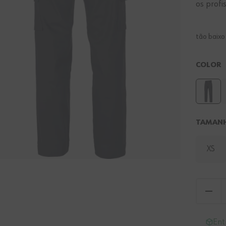
os profi
tão baix
COLOR
TAMAN
XS
Ent