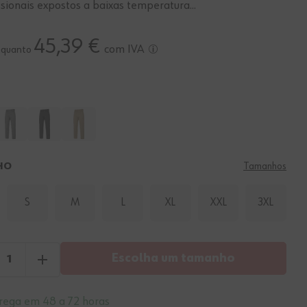
ssionais expostos a baixas temperatura...
45,39 €
com IVA
o quanto
HO
Tamanhos
S
M
L
XL
XXL
3XL
Escolha um tamanho
rega em 48 a 72 horas