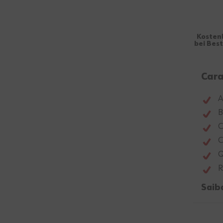
Kosten
bei Bes
Cara
A
B
C
C
Q
R
Saib