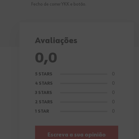
Fecho de correr YKK e botão.
Avaliações
0,0
0
5 STARS
0
4 STARS
0
3 STARS
0
2 STARS
0
1 STAR
Escreva a sua opinião