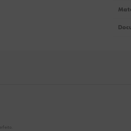
Mate
Doc
rfeito.