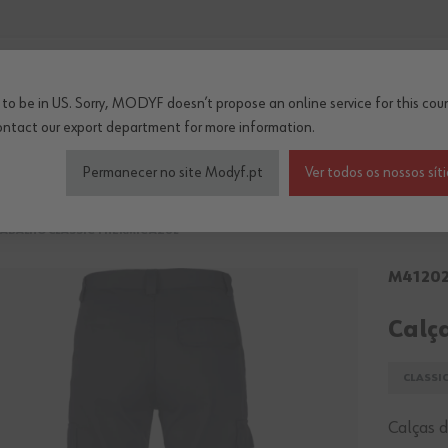
...
to be in US. Sorry, MODYF doesn’t propose an online service for this coun
ontact our export department
for more information.
çado de segurança
Roupa de trabalho inverno/térm
Permanecer no site Modyf.pt
Ver todos os nossos sít
RABALHO CLASSIC THERMIC AZUL
M4120
Calç
CLASSI
Calças d