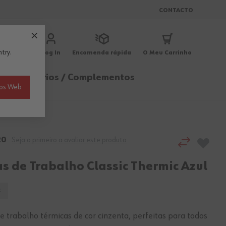
CONTACTO
try.
Log In
Encomenda rápida
O Meu Carrinho
ica
Acessórios / Complementos
ios Web
20
Seja o primeiro a avaliar este produto
as de Trabalho Classic Thermic Azul
C
e trabalho térmicas de cor cinzenta, perfeitas para todos