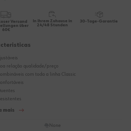
In Ihrem Zuhause in
30-Tage-Garantie
loser Versand
24/48 Stunden
tellungen über
60€
cteristicas
justáveis
oa relação qualidade/preço
ombináveis com toda a linha Classic
onfortáveis
uentes
esistentes
a mais
None